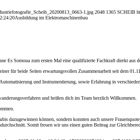
ndustriefotografie_Scheib_20200813_0663-1.jpg
2048
1365
SCHEIB
h
2:24:20
Ausbildung im Elektromaschinenbau
ne Es Somoua zum ersten Mal eine qualifizierte Fachkraft direkt aus 
einer für beide Seiten erwartungsvollen Zusammenarbeit seit dem 01.1
Automatisierung und Instrumentierung, sowie Erfahrung in verschiedene
inwanderungsverfahren und heißen dich im Team herzlich Willkommen.
kommen.
Azubis dazugewinnen können, sondern konnten auch unsere Frauenquote
chschnitt. Somit freuen wir uns einen guten Beitrag zur Gleichberech