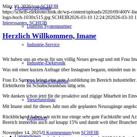
März 10, 2026
/
von
SCHEIB
Leistungsspektrum
https://scheib-elektrotechnik.de/wp-content/uploads/2020/09/400V-I
logo-hoch-1030x515.jpg
SCHEIB
2026-03-10 12:24:20
2026-03-10 1
Interessantes
,
SCHEIB
Danfoss Systempartner
Herzlich Willkommen, Imane
Industrie-Service
Wir haben uns an etwas für uns völlig Neues gewagt und mit Frau Ima
Industrie-Elektronik
Was mit einer kurzen Anfrage über Instagram begann, mündet nun in 
Frau Es Somoua bringt eine gute Ausbildung im Bereich industrieller 
Elektromaschinenbau
Elektrikerin im Schaltschrankbau tätig sein.
Wir danken schon jetzt für die proaktive und zügige Mitarbeit im E
Steuerungsbau
Mit Imane sind für dieses Jahr nun alle geplanten Neuzugänge ange
Rückblickend haben wir nicht nur einige sehr gute Fachkräfte und 
Zertifiziert
Bereich immerhin auch auf knapp 15% und damit weit über Branchendur
November 14, 2025
/
0 Kommentare
/
von
SCHEIB
Unternehmen