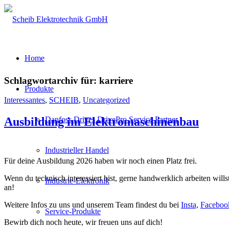
Home
Schlagwortarchiv für:
karriere
Produkte
Interessantes
,
SCHEIB
,
Uncategorized
Danfoss Drives DrivePro Service Partner
Ausbildung im Elektromaschinenbau
Industrieller Handel
Für deine Ausbildung 2026 haben wir noch einen Platz frei.
Wenn du technisch interessiert bist, gerne handwerklich arbeiten wi
Industrie-Elektronik
an!
Weitere Infos zu uns und unserem Team findest du bei
Insta,
Facebo
Service-Produkte
Bewirb dich noch heute, wir freuen uns auf dich!