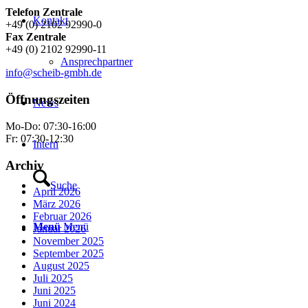
Telefon Zentrale
Kontakt
+49 (0) 2102 92990-0
Fax Zentrale
+49 (0) 2102 92990-11
Ansprechpartner
info@scheib-gmbh.de
Öffnungszeiten
News
Mo-Do: 07:30-16:00
Fr: 07:30-12:30
Intern
Archiv
Suche
April 2026
März 2026
Februar 2026
Menü
Menü
Januar 2026
November 2025
September 2025
August 2025
Juli 2025
Juni 2025
Juni 2024