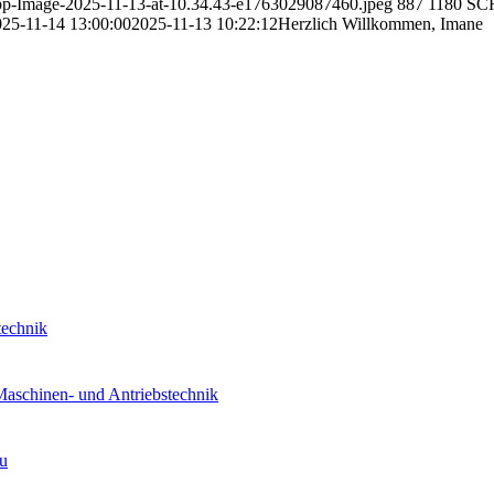
sApp-Image-2025-11-13-at-10.34.43-e1763029087460.jpeg
887
1180
SC
25-11-14 13:00:00
2025-11-13 10:22:12
Herzlich Willkommen, Imane
technik
Maschinen- und Antriebstechnik
au