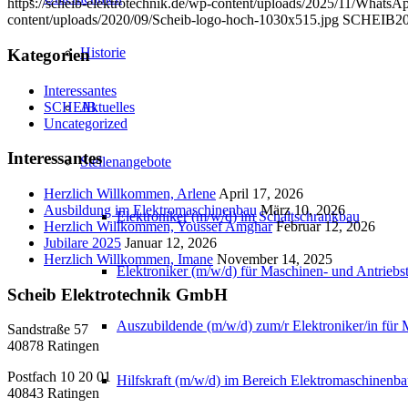
https://scheib-elektrotechnik.de/wp-content/uploads/2025/11/What
content/uploads/2020/09/Scheib-logo-hoch-1030x515.jpg
SCHEIB
20
Historie
Kategorien
Interessantes
SCHEIB
Aktuelles
Uncategorized
Interessantes
Stellenangebote
Herzlich Willkommen, Arlene
April 17, 2026
Ausbildung im Elektromaschinenbau
März 10, 2026
Elektroniker (m/w/d) im Schaltschrankbau
Herzlich Willkommen, Youssef Amghar
Februar 12, 2026
Jubilare 2025
Januar 12, 2026
Herzlich Willkommen, Imane
November 14, 2025
Elektroniker (m/w/d) für Maschinen- und Antriebs
Scheib Elektrotechnik GmbH
Auszubildende (m/w/d) zum/r Elektroniker/in für 
Sandstraße 57
40878 Ratingen
Postfach 10 20 01
Hilfskraft (m/w/d) im Bereich Elektromaschinenb
40843 Ratingen