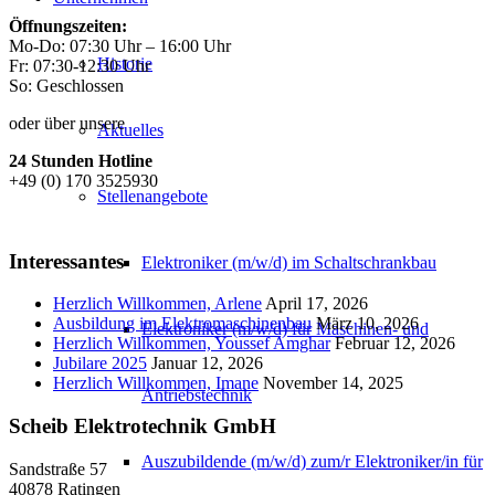
Öffnungszeiten:
Mo-Do: 07:30 Uhr – 16:00 Uhr
Historie
Fr: 07:30-12:30 Uhr
So: Geschlossen
oder über unsere
Aktuelles
24 Stunden Hotline
+49 (0) 170 3525930
Stellenangebote
Interessantes
Elektroniker (m/w/d) im Schaltschrankbau
Herzlich Willkommen, Arlene
April 17, 2026
Ausbildung im Elektromaschinenbau
März 10, 2026
Elektroniker (m/w/d) für Maschinen- und
Herzlich Willkommen, Youssef Amghar
Februar 12, 2026
Jubilare 2025
Januar 12, 2026
Herzlich Willkommen, Imane
November 14, 2025
Antriebstechnik
Scheib Elektrotechnik GmbH
Auszubildende (m/w/d) zum/r Elektroniker/in für
Sandstraße 57
40878 Ratingen