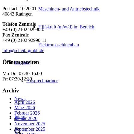
Postfach 10 20 01
Maschinen- und Antriebstechnik
40843 Ratingen
Telefon Zentrale
Hilfskraft (m/w/d) im Bereich
+49 (0) 2102 92990-0
Fax Zentrale
+49 (0) 2102 92990-11
Elektromaschinenbau
info@scheib-gmbh.de
Öffnungszeiten
Kontakt
Mo-Do: 07:30-16:00
Fr: 07:30-12:30
Ansprechpartner
Archiv
News
April 2026
März 2026
Februar 2026
Intern
Januar 2026
November 2025
September 2025