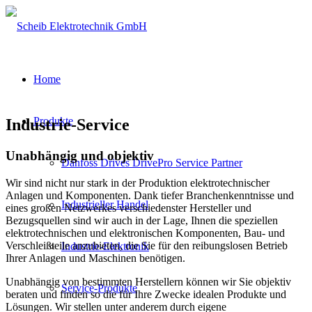
Home
Produkte
Industrie-Service
Unabhängig und objektiv
Danfoss Drives DrivePro Service Partner
Wir sind nicht nur stark in der Produktion elektrotechnischer
Anlagen und Komponenten. Dank tiefer Branchenkenntnisse und
Industrieller Handel
eines großen Netzwerkes verschiedenster Hersteller und
Bezugsquellen sind wir auch in der Lage, Ihnen die speziellen
elektrotechnischen und elektronischen Komponenten, Bau- und
Verschleißteile anzubieten, die Sie für den reibungslosen Betrieb
Industrie-Elektronik
Ihrer Anlagen und Maschinen benötigen.
Unabhängig von bestimmten Herstellern können wir Sie objektiv
Service-Produkte
beraten und finden so die für Ihre Zwecke idealen Produkte und
Lösungen. Wir stellen unter anderem durch eigene