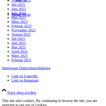
August 2025
Suche
Juli 2025
Juni 2025
Juni 2024
Menü
Menü
Mai 2023
März 2023
Februar 2023
November 2021
August 2021
Juli 2021
Juni 2021
Mai 2021
April 2021
März 2021
Februar 2021
Impressum
Datenchutzerklärung
Link zu LinkedIn
Link zu Instagram
Nach oben scrollen
This site uses cookies. By continuing to browse the site, you are
agreeing to our use of cookies.