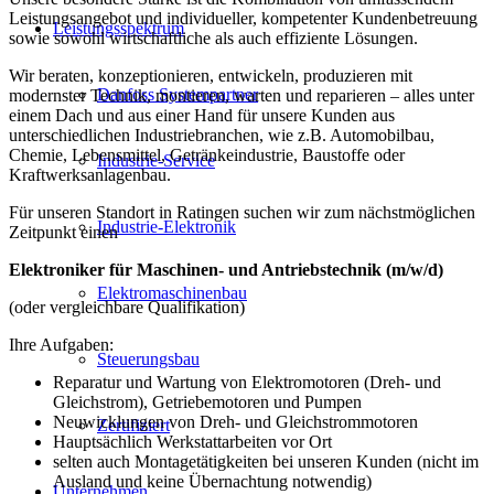
Leistungsangebot und individueller, kompetenter Kundenbetreuung
Leistungsspektrum
sowie sowohl wirtschaftliche als auch effiziente Lösungen.
Wir beraten, konzeptionieren, entwickeln, produzieren mit
Danfoss Systempartner
modernster Technik, montieren, warten und reparieren – alles unter
einem Dach und aus einer Hand für unsere Kunden aus
unterschiedlichen Industriebranchen, wie z.B. Automobilbau,
Chemie, Lebensmittel, Getränkeindustrie, Baustoffe oder
Industrie-Service
Kraftwerksanlagenbau.
Für unseren Standort in Ratingen suchen wir zum nächstmöglichen
Industrie-Elektronik
Zeitpunkt einen
Elektroniker für Maschinen- und Antriebstechnik (m/w/d)
Elektromaschinenbau
(oder vergleichbare Qualifikation)
Ihre Aufgaben:
Steuerungsbau
Reparatur und Wartung von Elektromotoren (Dreh- und
Gleichstrom), Getriebemotoren und Pumpen
Neuwicklungen von Dreh- und Gleichstrommotoren
Zertifiziert
Hauptsächlich Werkstattarbeiten vor Ort
selten auch Montagetätigkeiten bei unseren Kunden (nicht im
Ausland und keine Übernachtung notwendig)
Unternehmen