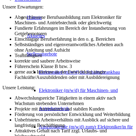
Unsere Erwartungen:
Abgeschlossene Berufsausbildung zum Elektroniker für
Historie
Maschinen- und Antriebstechnik oder gleichwertig
Fundierte Erfahrungen im Bereich der Instandsetzung von
Getriebemotoren
Aktuelles
Einschlägige Berufserfahrung in den o. g. Bereichen
Selbstständiges und eigenverantwortliches Arbeiten auch
ohne Anleitung und Aufsicht
Stellenangebote
Teamfähigkeit
korrekte und saubere Arbeitsweise
Führerschein Klasse B bzw. 3
gerne auch Interesse an der Entwicklung junger
Elektroniker (m/w/d) im Schaltschrankbau
Fachkräfte/Auszubildenden oder mit Ausbildereignung
Unsere Leistung:
Elektroniker (m/w/d) für Maschinen- und
Abwechslungsreiche Tätigkeiten in einem aktiv nach
Wachstum strebenden Unternehmen
Antriebstechnik
Projekte mit interessanten und stabilen Kunden
Förderung von persönlicher Entwicklung und Weiterbildung
Unbefristetes Arbeitsverhältnis mit Ausblick auf sichere und
langfristige Beschäftigung
Auszubildende (m/w/d) zum/r Elektroniker/in für
Attraktives Gehalt nach Tarif zzgl. Urlaubs- und