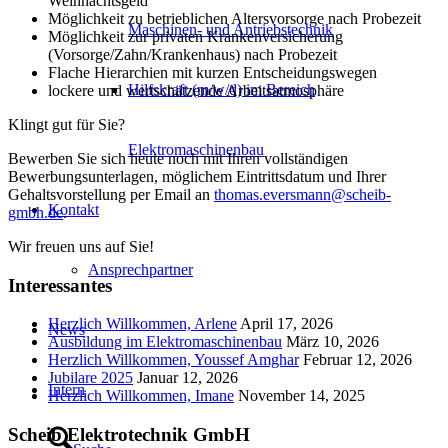
Weihnachtsgeld
Möglichkeit zu betrieblichen Altersvorsorge nach Probezeit
Maschinen- und Antriebstechnik
Möglichkeit zur privaten Krankenversicherung
(Vorsorge/Zahn/Krankenhaus) nach Probezeit
Flache Hierarchien mit kurzen Entscheidungswegen
Hilfskraft (m/w/d) im Bereich
lockere und wertschätzende Arbeitsatmosphäre
Klingt gut für Sie?
Elektromaschinenbau
Bewerben Sie sich heute noch mit Ihren vollständigen
Bewerbungsunterlagen, möglichem Eintrittsdatum und Ihrer
Gehaltsvorstellung per Email an
thomas.eversmann@scheib-
Kontakt
gmbh.de
.
Wir freuen uns auf Sie!
Ansprechpartner
Interessantes
Herzlich Willkommen, Arlene
April 17, 2026
News
Ausbildung im Elektromaschinenbau
März 10, 2026
Herzlich Willkommen, Youssef Amghar
Februar 12, 2026
Jubilare 2025
Januar 12, 2026
Intern
Herzlich Willkommen, Imane
November 14, 2025
Scheib Elektrotechnik GmbH