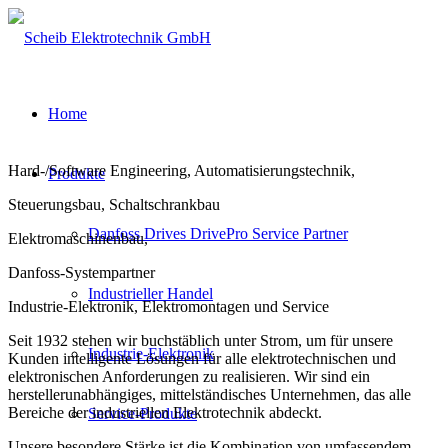
Home
Hard-/Software Engineering, Automatisierungstechnik,
Produkte
Steuerungsbau, Schaltschrankbau
Danfoss Drives DrivePro Service Partner
Elektromaschinenbau,
Danfoss-Systempartner
Industrieller Handel
Industrie-Elektronik, Elektromontagen und Service
Seit 1932 stehen wir buchstäblich unter Strom, um für unsere
Industrie-Elektronik
Kunden intelligente Lösungen für alle elektrotechnischen und
elektronischen Anforderungen zu realisieren. Wir sind ein
herstellerunabhängiges, mittelständisches Unternehmen, das alle
Bereiche der industriellen Elektrotechnik abdeckt.
Service-Produkte
Unsere besondere Stärke ist die Kombination von umfassendem