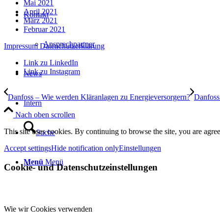
Mai 2021
April 2021
Kontakt
März 2021
Februar 2021
Ansprechpartner
Impressum
Datenchutzerklärung
Link zu LinkedIn
Link zu Instagram
News
Danfoss – Wie werden Kläranlagen zu Energieversorgern?
Danfoss
Intern
Nach oben scrollen
This site uses cookies. By continuing to browse the site, you are agree
Suche
Accept settings
Hide notification only
Einstellungen
Menü
Menü
Cookie- und Datenschutzeinstellungen
Wie wir Cookies verwenden