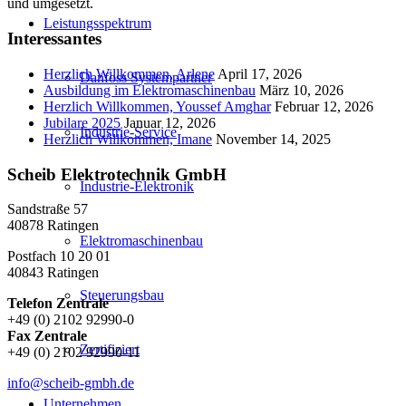
und umgesetzt.
Leistungsspektrum
Interessantes
Herzlich Willkommen, Arlene
April 17, 2026
Danfoss Systempartner
Ausbildung im Elektromaschinenbau
März 10, 2026
Herzlich Willkommen, Youssef Amghar
Februar 12, 2026
Jubilare 2025
Januar 12, 2026
Industrie-Service
Herzlich Willkommen, Imane
November 14, 2025
Scheib Elektrotechnik GmbH
Industrie-Elektronik
Sandstraße 57
40878 Ratingen
Elektromaschinenbau
Postfach 10 20 01
40843 Ratingen
Steuerungsbau
Telefon Zentrale
+49 (0) 2102 92990-0
Fax Zentrale
Zertifiziert
+49 (0) 2102 92990-11
info@scheib-gmbh.de
Unternehmen