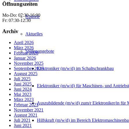
Öffnungszeiten
Mo-Do: 07:30-16:00
Historie
Fr: 07:30-12:30
Archiv
Aktuelles
April 2026
März 2026
Stellenangebote
Februar 2026
Januar 2026
November 2025
Elektroniker (m/w/d) im Schaltschrankbau
September 2025
August 2025
Juli 2025
Juni 2025
Elektroniker (m/w/d) für Maschinen- und Antriebs
Juni 2024
Mai 2023
März 2023
Auszubildende (m/w/d) zum/r Elektroniker/in für 
Februar 2023
November 2021
August 2021
Hilfskraft (m/w/d) im Bereich Elektromaschinenb
Juli 2021
Juni 2021