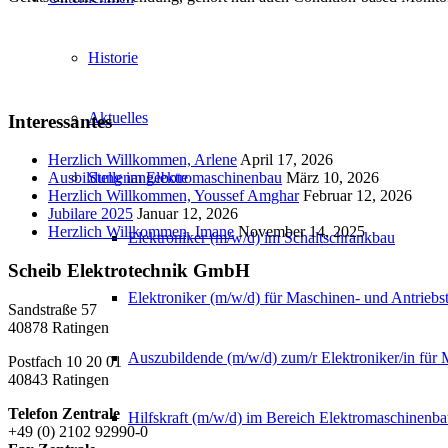
Historie
Aktuelles
Interessantes
Herzlich Willkommen, Arlene
April 17, 2026
Stellenangebote
Ausbildung im Elektromaschinenbau
März 10, 2026
Herzlich Willkommen, Youssef Amghar
Februar 12, 2026
Jubilare 2025
Januar 12, 2026
Herzlich Willkommen, Imane
November 14, 2025
Elektroniker (m/w/d) im Schaltschrankbau
Scheib Elektrotechnik GmbH
Elektroniker (m/w/d) für Maschinen- und Antriebs
Sandstraße 57
40878 Ratingen
Auszubildende (m/w/d) zum/r Elektroniker/in für 
Postfach 10 20 01
40843 Ratingen
Telefon Zentrale
Hilfskraft (m/w/d) im Bereich Elektromaschinenb
+49 (0) 2102 92990-0