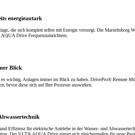
its energieautark
anlage, die sich komplett selbst mit Energie versorgt. Die Marselisbor
T® AQUA Drive Frequenzumrichtern.
mer Blick
st es wichtig, Anlagen immer im Blick zu haben. DrivePro® Remote Moni
, bevor diese sich auf Ihre Prozesse auswirken.
 Abwassertechnik
 Effizienz für elektrische Antriebe in der Wasser- und Abwassertech
ring. Der VLT® AQUA Drive eignet sich gleichermaßen für neue Proj