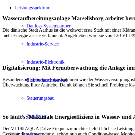
Leistungsspektrum
Wasseraufbereitungsanlage Marselisborg arbeitet bere
Danfoss Systempartner
Die dänische Stadt Aarhus ist die weltweit erste Stadt mit einer Klär
mehr Energie als sie verbraucht. Angetrieben wird sie von 120 VL
Industrie-Service
Industrie-Elektronik
Digitalisierung: Mit Fernüberwachung die Anlage im
Besonders bei kritischen Infrastrukturen wie der Wasserversorgung i
Elektromaschinenbau
Überwachung Ihrer Antriebe. Damit können Sie schnell Probleme lösen
Steuerungsbau
Zertifiziert
So läuft’s: Maximale Energieeffizienz in Wasser- und
Der VLT® AQUA Drive Frequenzumrichter liefert höchste Leistung und
Geräts an Ihre Anwendung, gehört nun auch Condition-based Monito
Unternehmen