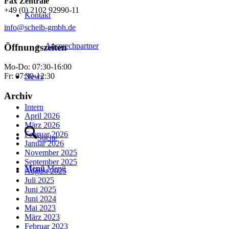
Fax Zentrale
+49 (0) 2102 92990-11
Kontakt
info@scheib-gmbh.de
Ansprechpartner
Öffnungszeiten
Mo-Do: 07:30-16:00
Fr: 07:30-12:30
News
Archiv
Intern
April 2026
März 2026
Februar 2026
Suche
Januar 2026
November 2025
September 2025
Menü
Menü
August 2025
Juli 2025
Juni 2025
Juni 2024
Mai 2023
März 2023
Februar 2023