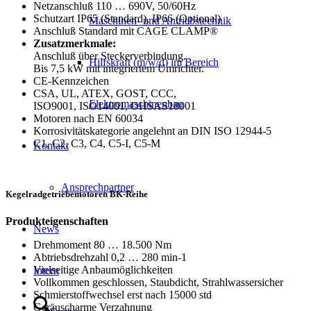
Netzanschluß 110 … 690V, 50/60Hz
Schutzart IP65 (Standard), IP66 (Optional)
Maschinen- und Antriebstechnik
Anschluß Standard mit CAGE CLAMP®
Zusatzmerkmale:
Anschluß über Steckerverbindung.
Hilfskraft (m/w/d) im Bereich
Bis 7,5 kW mit integriertem Umrichter.
CE-Kennzeichen
CSA, UL, ATEX, GOST, CCC,
Elektromaschinenbau
ISO9001, ISO14001, OHSAS18001
Motoren nach EN 60034
Korrosivitätskategorie angelehnt an DIN ISO 12944-5
C1, C2, C3, C4, C5-I, C5-M
Kontakt
Ansprechpartner
Kegelradgetriebemotoren BK-Reihe
Produkteigenschaften
News
Drehmoment 80 … 18.500 Nm
Abtriebsdrehzahl 0,2 … 280 min-1
Vielseitige Anbaumöglichkeiten
Intern
Vollkommen geschlossen, Staubdicht, Strahlwassersicher
Schmierstoffwechsel erst nach 15000 std
Geräuscharme Verzahnung