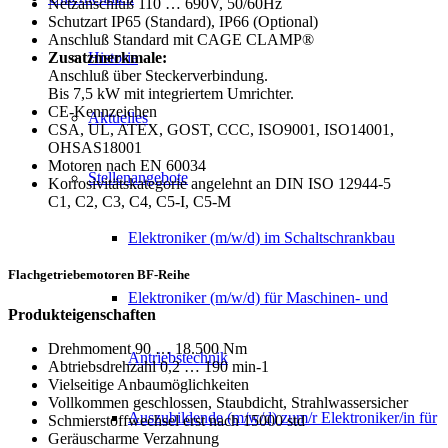
Netzanschluß 110 … 690V, 50/60Hz
Schutzart IP65 (Standard), IP66 (Optional)
Anschluß Standard mit CAGE CLAMP®
Historie
Zusatzmerkmale:
Anschluß über Steckerverbindung.
Bis 7,5 kW mit integriertem Umrichter.
CE-Kennzeichen
Aktuelles
CSA, UL, ATEX, GOST, CCC, ISO9001, ISO14001,
OHSAS18001
Motoren nach EN 60034
Stellenangebote
Korrosivitätskategorie angelehnt an DIN ISO 12944-5
C1, C2, C3, C4, C5-I, C5-M
Elektroniker (m/w/d) im Schaltschrankbau
Flachgetriebemotoren BF-Reihe
Elektroniker (m/w/d) für Maschinen- und
Produkteigenschaften
Drehmoment 90 … 18.500 Nm
Antriebstechnik
Abtriebsdrehzahl 0,2 … 190 min-1
Vielseitige Anbaumöglichkeiten
Vollkommen geschlossen, Staubdicht, Strahlwassersicher
Auszubildende (m/w/d) zum/r Elektroniker/in für
Schmierstoffwechsel erst nach 15000 std
Geräuscharme Verzahnung