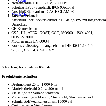
Suche
Netzanschluß 110 … 690V, 50/60Hz
Schutzart IP65 (Standard), IP66 (Optional)
Anschluß Standard mit CAGE CLAMP®
Menü
Menü
Zusatzmerkmale:
Anschluß über Steckerverbindung. Bis 7,5 kW mit integriertem
Umrichter.
CE-Kennzeichen
CSA, UL, ATEX, GOST, CCC, ISO9001, ISO14001,
OHSAS18001
Motoren nach EN 60034
Korrosivitätskategorie angelehnt an DIN ISO 12944-5
C1, C2, C3, C4, C5-I, C5-M
Schneckengetriebemotoren BS-Reihe
Produkteigenschaften
Drehmoment 25 … 1.000 Nm
Abtriebsdrehzahl 0,2 … 300 min-1
Vielseitige Anbaumöglichkeiten
Vollkommen geschlossen, Staubdicht, Strahlwassersicher
Schmierstoffwechsel erst nach 15000 std
Geräuscharme Verzahnung