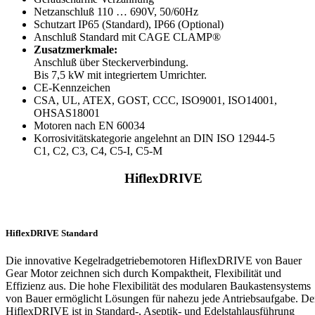
Netzanschluß 110 … 690V, 50/60Hz
Schutzart IP65 (Standard), IP66 (Optional)
Anschluß Standard mit CAGE CLAMP®
Zusatzmerkmale:
Anschluß über Steckerverbindung.
Bis 7,5 kW mit integriertem Umrichter.
CE-Kennzeichen
CSA, UL, ATEX, GOST, CCC, ISO9001, ISO14001,
OHSAS18001
Motoren nach EN 60034
Korrosivitätskategorie angelehnt an DIN ISO 12944-5
C1, C2, C3, C4, C5-I, C5-M
HiflexDRIVE
HiflexDRIVE Standard
Die innovative Kegelradgetriebemotoren HiflexDRIVE von Bauer
Gear Motor zeichnen sich durch Kompaktheit, Flexibilität und
Effizienz aus. Die hohe Flexibilität des modularen Baukastensystems
von Bauer ermöglicht Lösungen für nahezu jede Antriebsaufgabe. De
HiflexDRIVE ist in Standard-, Aseptik- und Edelstahlausführung