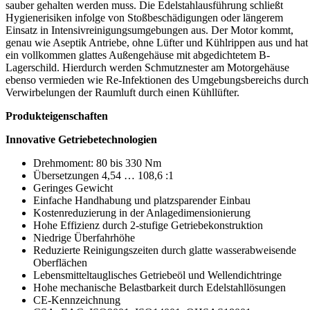
sauber gehalten werden muss. Die Edelstahlausführung schließt
Hygienerisiken infolge von Stoßbeschädigungen oder längerem
Einsatz in Intensivreinigungsumgebungen aus. Der Motor kommt,
genau wie Aseptik Antriebe, ohne Lüfter und Kühlrippen aus und hat
ein vollkommen glattes Außengehäuse mit abgedichtetem B-
Lagerschild. Hierdurch werden Schmutznester am Motorgehäuse
ebenso vermieden wie Re-Infektionen des Umgebungsbereichs durch
Verwirbelungen der Raumluft durch einen Kühllüfter.
Produkteigenschaften
Innovative Getriebetechnologien
Drehmoment: 80 bis 330 Nm
Übersetzungen 4,54 … 108,6 :1
Geringes Gewicht
Einfache Handhabung und platzsparender Einbau
Kostenreduzierung in der Anlagedimensionierung
Hohe Effizienz durch 2-stufige Getriebekonstruktion
Niedrige Überfahrhöhe
Reduzierte Reinigungszeiten durch glatte wasserabweisende
Oberflächen
Lebensmitteltauglisches Getriebeöl und Wellendichtringe
Hohe mechanische Belastbarkeit durch Edelstahllösungen
CE-Kennzeichnung