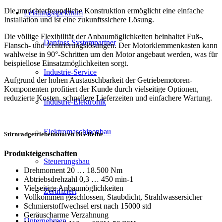
Die umrichterfreundliche Konstruktion ermöglicht eine einfache
Leistungsspektrum
Installation und ist eine zukunftssichere Lösung.
Die völlige Flexibilität der Anbaumöglichkeiten beinhaltet Fuß-,
Danfoss Systempartner
Flansch- und Zentrierungslösungen. Der Motorklemmenkasten kann
wahlweise in 90°-Schritten um den Motor angebaut werden, was für
beispiellose Einsatzmöglichkeiten sorgt.
Industrie-Service
Aufgrund der hohen Austauschbarkeit der Getriebemotoren-
Komponenten profitiert der Kunde durch vielseitige Optionen,
reduzierte Kosten, schnellere Lieferzeiten und einfachere Wartung.
Industrie-Elektronik
Elektromaschinenbau
Stirnradgetriebemotoren BG-Reihe
Produkteigenschaften
Steuerungsbau
Drehmoment 20 … 18.500 Nm
Abtriebsdrehzahl 0,3 … 450 min-1
Vielseitige Anbaumöglichkeiten
Zertifiziert
Vollkommen geschlossen, Staubdicht, Strahlwassersicher
Schmierstoffwechsel erst nach 15000 std
Geräuscharme Verzahnung
Unternehmen