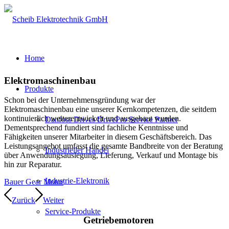
Home
Elektromaschinenbau
Produkte
Schon bei der Unternehmensgründung war der
Elektromaschinenbau eine unserer Kernkompetenzen, die seitdem
kontinuierlich weiterentwickelt und ausgebaut wurden.
Danfoss Drives DrivePro Service Partner
Dementsprechend fundiert sind fachliche Kenntnisse und
Fähigkeiten unserer Mitarbeiter in diesem Geschäftsbereich. Das
Leistungsangebot umfasst die gesamte Bandbreite von der Beratung
Industrieller Handel
über Anwendungsauslegung, Lieferung, Verkauf und Montage bis
hin zur Reparatur.
Industrie-Elektronik
Bauer Gear Motor
Zurück
Weiter
Service-Produkte
Getriebemotoren