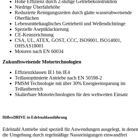
Hohe Effizienz durch 2-stufige Getriebekonstruktion
Niedrige Überfahrhöhe
Reduzierte Reinigungszeiten durch glatte wasserabweisende
Oberflächen
Lebensmitteltauglisches Getriebeöl und Wellendichtringe
Spezielle Aseptiklackierung
CE-Kennzeichnung
CSA, UL, ATEX, GOST, CCC, ISO9001, ISO14001,
OHSAS18001
Motoren nach EN 60034
Zukunftsweisende Motortechnologien
Effizienzklassen IE1 bis IE4
Teillastoptimierte Antriebe nach EN 50598-2
PMSM Technologie mit über 30% Energieeinsparung im
Teillastbereich
Skalierbare Motortechnologien für den weltweiten Einsatz
HiflexDRIVE in Edelstahlausführung
Edelstahl Antriebe sind speziell für Anwendungen ausgelegt, in dene
die Umgebung durch regelmäßige Nassreinigungen einwandfrei